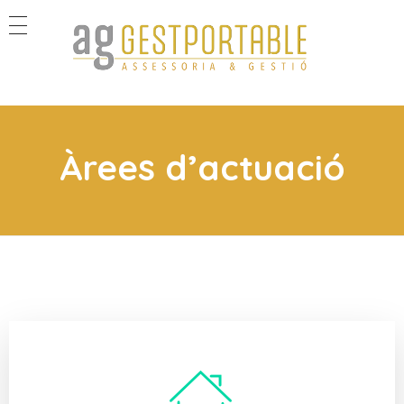
GestPortable
Assessorament Legal Professional
Àrees d’actuació