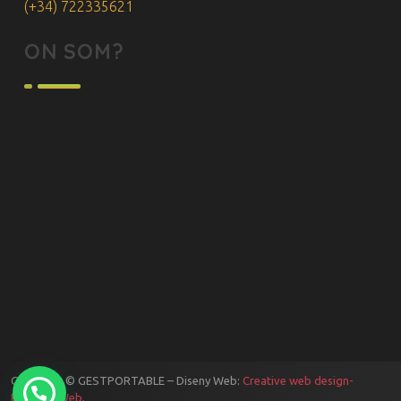
(+34) 722335621
ON SOM?
Copyright © GESTPORTABLE – Diseny Web:
Creative web design-
ByStudioWeb
.