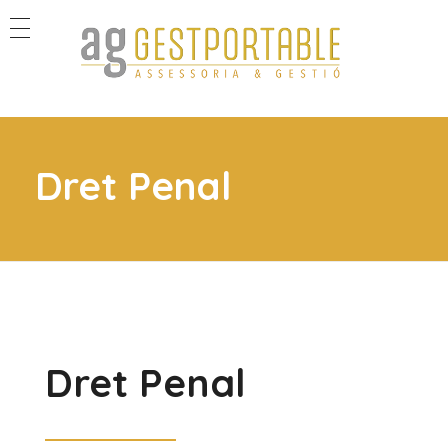
GestPortable
Assessorament Legal Professional
Dret Penal
Dret Penal