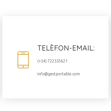
TELÈFON-EMAIL:
(+34) 722335621
info@gestportable.com