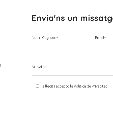
Envia'ns un missatg
Nom i Cognom*
Email*
s
Missatge
He llegit i accepto la
Política de Privacitat