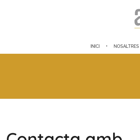
GestPortab
Assessorament Legal Professional
INICI
NOSALTRES
Contacta amb