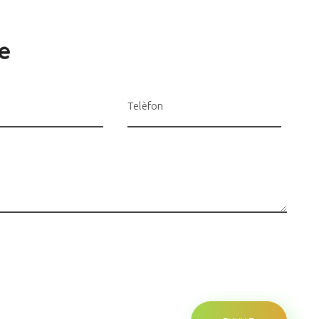
e
Telèfon