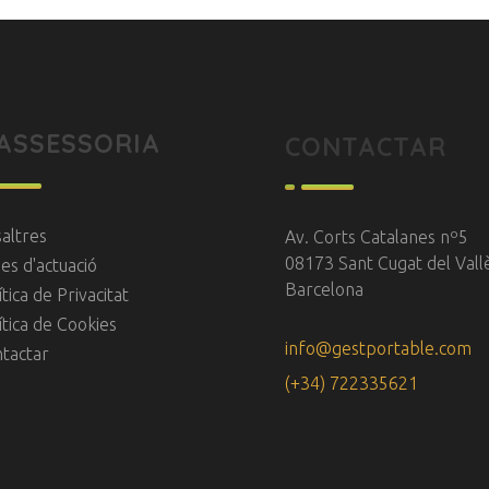
'ASSESSORIA
CONTACTAR
altres
Av. Corts Catalanes nº5
08173 Sant Cugat del Vall
es d'actuació
Barcelona
ítica de Privacitat
ítica de Cookies
info@gestportable.com
tactar
(+34) 722335621