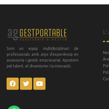
L
GestPortable
Assessorament Legal Professional
Som un equip multidisciplinari de
Nos
professionals amb anys d’experiència en
Àre
assessoria i gestió empresarial. Apostem
Pol
pel talent, el dinamisme i la innovació.
Pol
Con